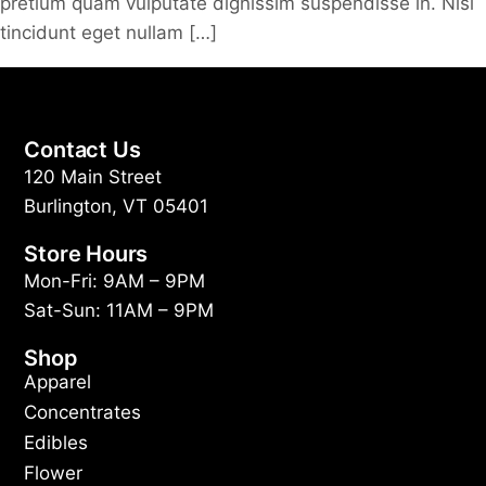
pretium quam vulputate dignissim suspendisse in. Nisl
tincidunt eget nullam […]
Contact Us
120 Main Street
Burlington, VT 05401
Store Hours
Mon-Fri: 9AM – 9PM
Sat-Sun: 11AM – 9PM
Shop
Apparel
Concentrates
Edibles
Flower